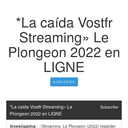
*La caída Vostfr
Streaming» Le
Plongeon 2022 en
LIGNE
SUBSCRIBE
*La caída Vostfr Streaming» Le 
Subscribe
Plongeon 2022 en LIGNE
Investigating
-
-!Streaming  Le Plongeon (2022) regarder 