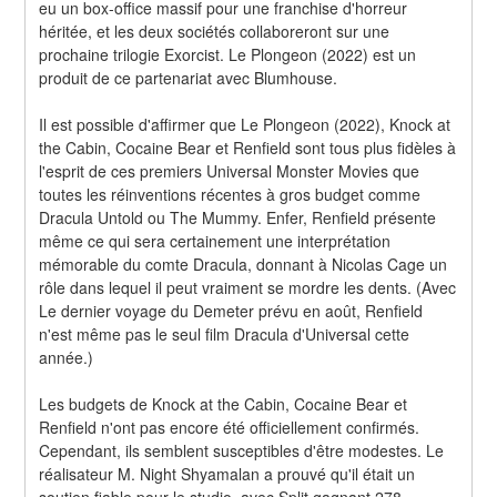
eu un box-office massif pour une franchise d'horreur 
héritée, et les deux sociétés collaboreront sur une 
prochaine trilogie Exorcist. Le Plongeon (2022) est un 
produit de ce partenariat avec Blumhouse.
Il est possible d'affirmer que Le Plongeon (2022), Knock at 
the Cabin, Cocaine Bear et Renfield sont tous plus fidèles à 
l'esprit de ces premiers Universal Monster Movies que 
toutes les réinventions récentes à gros budget comme 
Dracula Untold ou The Mummy. Enfer, Renfield présente 
même ce qui sera certainement une interprétation 
mémorable du comte Dracula, donnant à Nicolas Cage un 
rôle dans lequel il peut vraiment se mordre les dents. (Avec 
Le dernier voyage du Demeter prévu en août, Renfield 
n'est même pas le seul film Dracula d'Universal cette 
année.)
Les budgets de Knock at the Cabin, Cocaine Bear et 
Renfield n'ont pas encore été officiellement confirmés. 
Cependant, ils semblent susceptibles d'être modestes. Le 
réalisateur M. Night Shyamalan a prouvé qu'il était un 
soutien fiable pour le studio, avec Split gagnant 278 