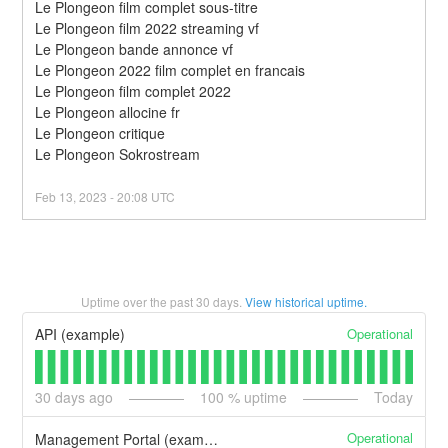
Le Plongeon film complet sous-titre
Le Plongeon film 2022 streaming vf
Le Plongeon bande annonce vf
Le Plongeon 2022 film complet en francais
Le Plongeon film complet 2022
Le Plongeon allocine fr
Le Plongeon critique
Le Plongeon Sokrostream
Feb
13
,
2023
-
20:08
UTC
Uptime over the past
30
days.
View historical uptime.
Operational
API (example)
30
days ago
100
% uptime
Today
Operational
Management Portal (example)