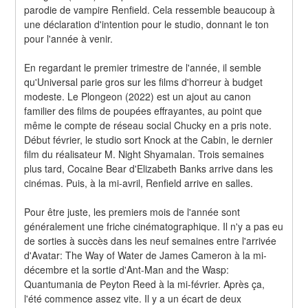
parodie de vampire Renfield. Cela ressemble beaucoup à 
une déclaration d'intention pour le studio, donnant le ton 
pour l'année à venir.
En regardant le premier trimestre de l'année, il semble 
qu'Universal parie gros sur les films d'horreur à budget 
modeste. Le Plongeon (2022) est un ajout au canon 
familier des films de poupées effrayantes, au point que 
même le compte de réseau social Chucky en a pris note. 
Début février, le studio sort Knock at the Cabin, le dernier 
film du réalisateur M. Night Shyamalan. Trois semaines 
plus tard, Cocaine Bear d'Elizabeth Banks arrive dans les 
cinémas. Puis, à la mi-avril, Renfield arrive en salles.
Pour être juste, les premiers mois de l'année sont 
généralement une friche cinématographique. Il n'y a pas eu 
de sorties à succès dans les neuf semaines entre l'arrivée 
d'Avatar: The Way of Water de James Cameron à la mi-
décembre et la sortie d'Ant-Man and the Wasp: 
Quantumania de Peyton Reed à la mi-février. Après ça, 
l'été commence assez vite. Il y a un écart de deux 