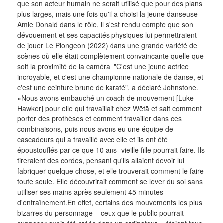
que son acteur humain ne serait utilisé que pour des plans 
plus larges, mais une fois qu'il a choisi la jeune danseuse 
Amie Donald dans le rôle, il s'est rendu compte que son 
dévouement et ses capacités physiques lui permettraient 
de jouer Le Plongeon (2022) dans une grande variété de 
scènes où elle était complètement convaincante quelle que 
soit la proximité de la caméra. "C'est une jeune actrice 
incroyable, et c'est une championne nationale de danse, et 
c'est une ceinture brune de karaté", a déclaré Johnstone. 
«Nous avons embauché un coach de mouvement [Luke 
Hawker] pour elle qui travaillait chez Wētā et sait comment 
porter des prothèses et comment travailler dans ces 
combinaisons, puis nous avons eu une équipe de 
cascadeurs qui a travaillé avec elle et ils ont été 
époustouflés par ce que 10 ans -vieille fille pourrait faire. Ils 
tireraient des cordes, pensant qu'ils allaient devoir lui 
fabriquer quelque chose, et elle trouverait comment le faire 
toute seule. Elle découvrirait comment se lever du sol sans 
utiliser ses mains après seulement 45 minutes 
d'entraînement.En effet, certains des mouvements les plus 
bizarres du personnage – ceux que le public pourrait 
supposer avoir été créés dans un ordinateur – étaient tous 