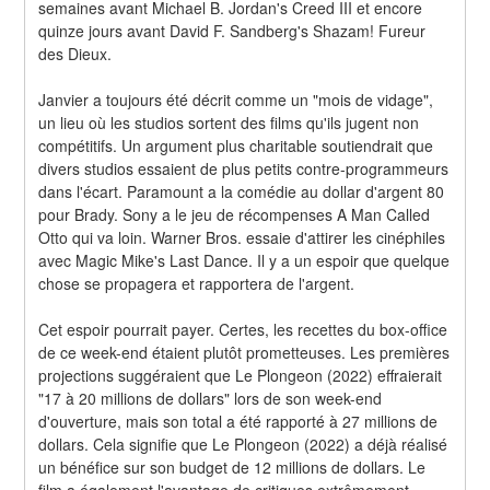
semaines avant Michael B. Jordan's Creed III et encore 
quinze jours avant David F. Sandberg's Shazam! Fureur 
des Dieux.
Janvier a toujours été décrit comme un "mois de vidage", 
un lieu où les studios sortent des films qu'ils jugent non 
compétitifs. Un argument plus charitable soutiendrait que 
divers studios essaient de plus petits contre-programmeurs 
dans l'écart. Paramount a la comédie au dollar d'argent 80 
pour Brady. Sony a le jeu de récompenses A Man Called 
Otto qui va loin. Warner Bros. essaie d'attirer les cinéphiles 
avec Magic Mike's Last Dance. Il y a un espoir que quelque 
chose se propagera et rapportera de l'argent.
Cet espoir pourrait payer. Certes, les recettes du box-office 
de ce week-end étaient plutôt prometteuses. Les premières 
projections suggéraient que Le Plongeon (2022) effraierait 
"17 à 20 millions de dollars" lors de son week-end 
d'ouverture, mais son total a été rapporté à 27 millions de 
dollars. Cela signifie que Le Plongeon (2022) a déjà réalisé 
un bénéfice sur son budget de 12 millions de dollars. Le 
film a également l'avantage de critiques extrêmement 